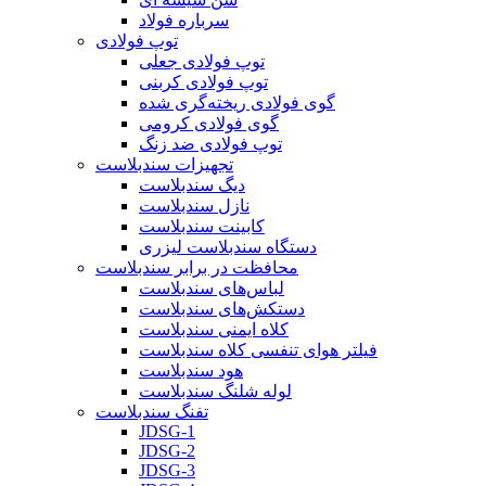
سرباره فولاد
توپ فولادی
توپ فولادی جعلی
توپ فولادی کربنی
گوی فولادی ریخته‌گری شده
گوی فولادی کرومی
توپ فولادی ضد زنگ
تجهیزات سندبلاست
دیگ سندبلاست
نازل سندبلاست
کابینت سندبلاست
دستگاه سندبلاست لیزری
محافظت در برابر سندبلاست
لباس‌های سندبلاست
دستکش‌های سندبلاست
کلاه ایمنی سندبلاست
فیلتر هوای تنفسی کلاه سندبلاست
هود سندبلاست
لوله شلنگ سندبلاست
تفنگ سندبلاست
JDSG-1
JDSG-2
JDSG-3