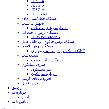
JDSG-4
JDSG-5
JDSG-4-1
JDSG-4-4
دستگاه خط کشی جاده
تجهیزات تست
آشکارسازهای تعطیلات
دستگاه برش با جت آب
JD-WJ50-3020BA
دستگاه برش چاقوی آب قابل حمل
دستگاه برش پلاسما
دستگاه برش پلاسما رومیزی CNC
سندبلاست
دستگاه شات بلاست
سری سیلیکون
فلز سیلیکون
سرباره سیلیکون
افزودنی‌های کربنی
کربن فعال
ویدیوها
درباره ما
اخبار
تماس با ما