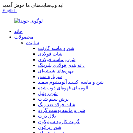
به وب‌سایت‌های ما خوش آمدید!
English
خانه
محصولات
ساینده
شن و ماسه گارنت
شات فولادی
شن و ماسه فولادی
دانه بندی فولادی بلبرینگ
مهره‌های شیشه‌ای
سرباره مس
شن و ماسه اکسید آلومینیوم سفید
آلومینای قهوه‌ای ذوب‌شده
شن روتیل
برش سیم شات
شات فولاد ضد زنگ
شن و ماسه پوست گردو
بلال ذرت
گریت کاربید سیلیکون
شن زیرکون
شن شیشه ای