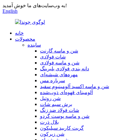
به وب‌سایت‌های ما خوش آمدید!
English
خانه
محصولات
ساینده
شن و ماسه گارنت
شات فولادی
شن و ماسه فولادی
دانه بندی فولادی بلبرینگ
مهره‌های شیشه‌ای
سرباره مس
شن و ماسه اکسید آلومینیوم سفید
آلومینای قهوه‌ای ذوب‌شده
شن روتیل
برش سیم شات
شات فولاد ضد زنگ
شن و ماسه پوست گردو
بلال ذرت
گریت کاربید سیلیکون
شن زیرکون
شن شیشه ای