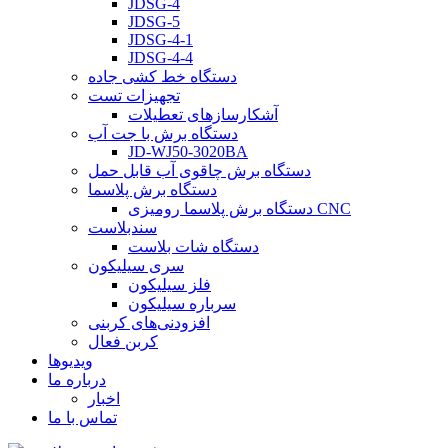
JDSG-4
JDSG-5
JDSG-4-1
JDSG-4-4
دستگاه خط کشی جاده
تجهیزات تست
آشکارسازهای تعطیلات
دستگاه برش با جت آب
JD-WJ50-3020BA
دستگاه برش چاقوی آب قابل حمل
دستگاه برش پلاسما
دستگاه برش پلاسما رومیزی CNC
سندبلاست
دستگاه شات بلاست
سری سیلیکون
فلز سیلیکون
سرباره سیلیکون
افزودنی‌های کربنی
کربن فعال
ویدیوها
درباره ما
اخبار
تماس با ما