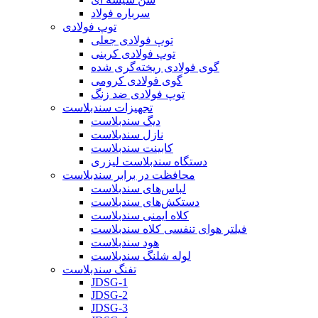
سرباره فولاد
توپ فولادی
توپ فولادی جعلی
توپ فولادی کربنی
گوی فولادی ریخته‌گری شده
گوی فولادی کرومی
توپ فولادی ضد زنگ
تجهیزات سندبلاست
دیگ سندبلاست
نازل سندبلاست
کابینت سندبلاست
دستگاه سندبلاست لیزری
محافظت در برابر سندبلاست
لباس‌های سندبلاست
دستکش‌های سندبلاست
کلاه ایمنی سندبلاست
فیلتر هوای تنفسی کلاه سندبلاست
هود سندبلاست
لوله شلنگ سندبلاست
تفنگ سندبلاست
JDSG-1
JDSG-2
JDSG-3